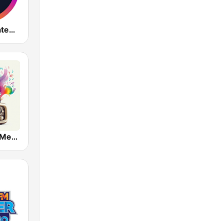
Radio DJ Guatemala
La Radio Del Merengue