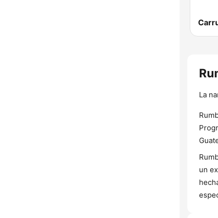
Carr
Rum
La na
Rumba
Progr
Guat
Rumba
un ex
hecha
espec