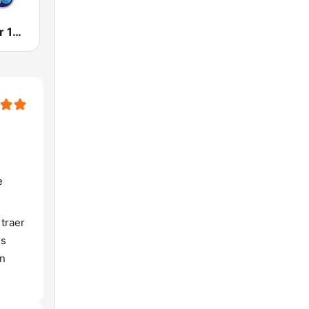
WPMZ Power 102.1 Poder 1110
e
traer
es
en