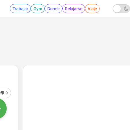
Trabajar
Gym
Dormir
Relajarse
Viaje
0