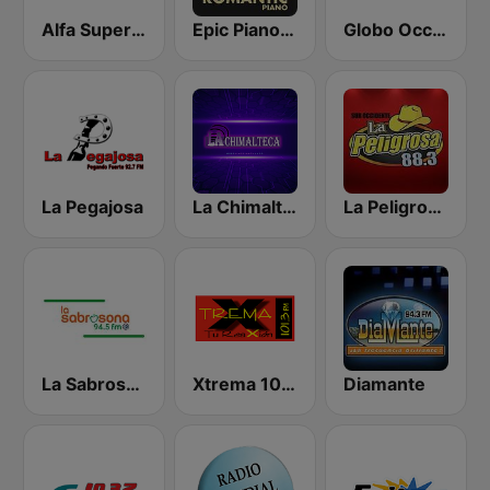
Alfa Super Stereo
Epic Piano - ROMANTIC PIANO
Globo Occidente
La Pegajosa
La Chimalteca Radio
La Peligrosa Sur Occidente
La Sabrosona
Xtrema 101.3 FM
Diamante