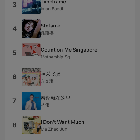
Timeframe
3
Iman Fandi
Stefanie
4
孫燕姿
Count on Me Singapore
5
Mothership.Sg
神采飞扬
6
方文琳
泰湖就在这里
7
丛伟
I Don't Want Much
8
Ma Zhao Jun