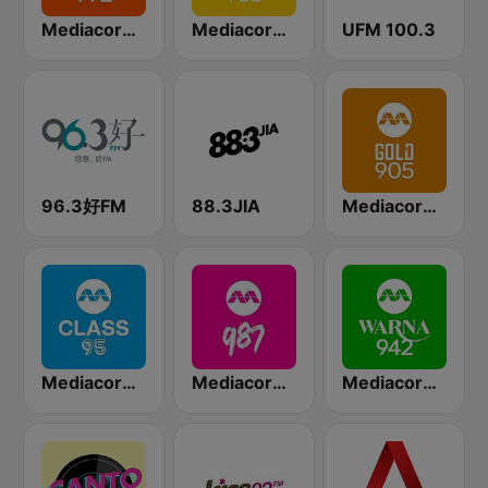
Mediacorp LOVE 972
Mediacorp YES 933
UFM 100.3
96.3好FM
88.3JIA
Mediacorp GOLD 905
Mediacorp CLASS 95
Mediacorp 987
Mediacorp Warna 942