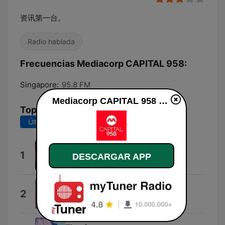
资讯第一台。
Radio hablada
Frecuencias Mediacorp CAPITAL 958:
Singapore:
95.8 FM
Mediacorp CAPITAL 958 en línea
Top Canciones
Últimos 7 días
Últimos 30 días
恋曲1990
1
DESCARGAR APP
陈洁仪
SOS
2
黄莺莺