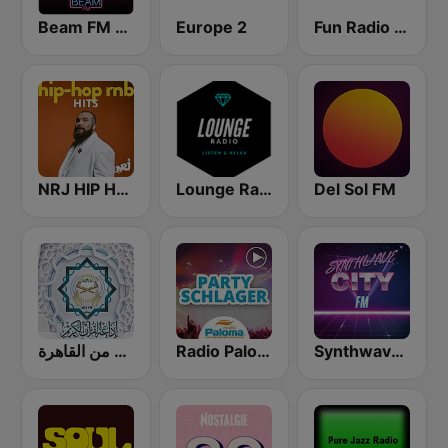
Beam FM - Adult Hits
Europe 2
Fun Radio FRANCE
NRJ HIP HOP RNB HITS
Lounge Radio
Del Sol FM
إذاعة القرآن الكريم من القاهرة
Radio Paloma Partyschlager
Synthwave City FM