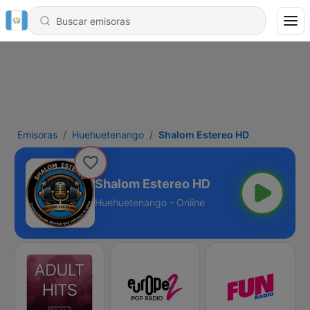
Emisoras
Huehuetenango
Shalom Estereo HD
Shalom Estereo HD
Huehuetenango - Online