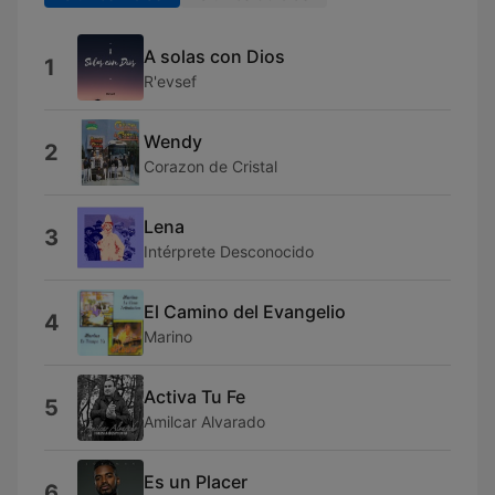
A solas con Dios
1
R'evsef
Wendy
2
Corazon de Cristal
Lena
3
Intérprete Desconocido
El Camino del Evangelio
4
Marino
Activa Tu Fe
5
Amilcar Alvarado
Es un Placer
6