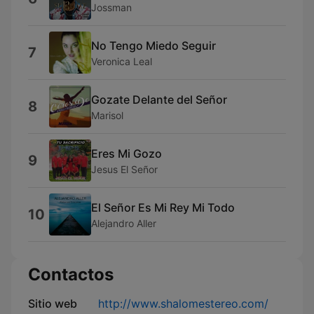
Jossman
No Tengo Miedo Seguir
7
Veronica Leal
Gozate Delante del Señor
8
Marisol
Eres Mi Gozo
9
Jesus El Señor
El Señor Es Mi Rey Mi Todo
10
Alejandro Aller
Contactos
Sitio web
http://www.shalomestereo.com/