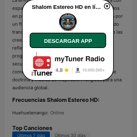
La emisora complementa su propuesta sonora con
Shalom Estereo HD en línea
espacios de oratoria y enseñanza fundamentados
en principios bíblicos. El formato se caracteriza por
un flujo continuo de contenidos de fe, ofreciendo
transmisiones que buscan el fortalecimiento de las
creencias del oyente mediante la palabra y la
DESCARGAR APP
reflexión. Al ser una estación temática, su
programación prescinde de géneros musicales
seculares o contenidos de entretenimiento
comercial, priorizando en su lugar la difusión de
doctrina y música de inspiración religiosa para una
audiencia global.
Frecuencias Shalom Estereo HD:
Huehuetenango:
Online
Top Canciones
Últimos 7 días
Últimos 30 días