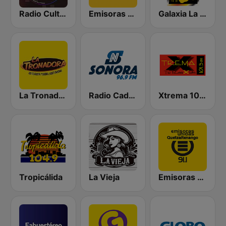
Radio Cultural TGN
Emisoras Unidas
Galaxia La Picosa
La Tronadora
Radio Cadena Sonora
Xtrema 101.3 FM
Tropicálida
La Vieja
Emisoras Unidas Quetzaltenango 91.1