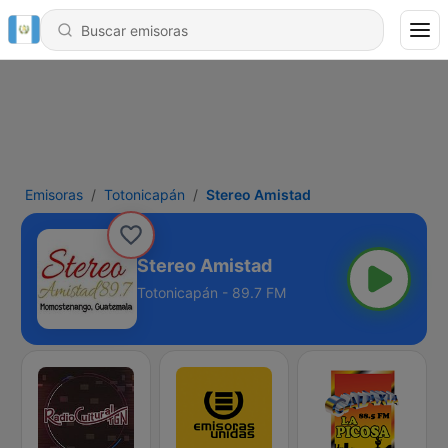
Emisoras
Totonicapán
Stereo Amistad
Stereo Amistad
Totonicapán - 89.7 FM