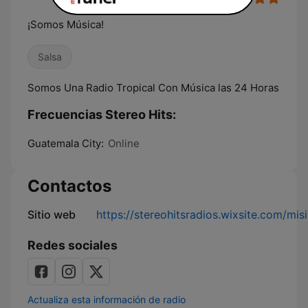
¡Somos Música!
Salsa
Somos Una Radio Tropical Con Música las 24 Horas
Frecuencias Stereo Hits:
Guatemala City:
Online
Contactos
Sitio web
https://stereohitsradios.wixsite.com/misi
Redes sociales
Actualiza esta información de radio