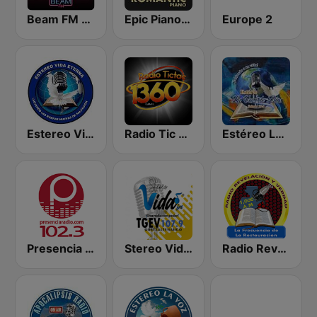
Beam FM - Adult Hits
Epic Piano - ROMANTIC PIANO
Europe 2
Estereo Vida Eterna
Radio Tic Tac Guatemala
Estéreo La Voz De Dios
Presencia Radio
Stereo Vida 107.9 FM
Radio Revelacion y Verdad