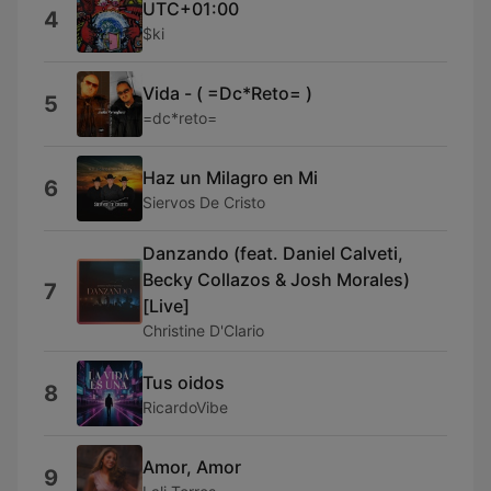
UTC+01:00
4
$ki
Vida - ( =Dc*Reto= )
5
=dc*reto=
Haz un Milagro en Mi
6
Siervos De Cristo
Danzando (feat. Daniel Calveti,
Becky Collazos & Josh Morales)
7
[Live]
Christine D'Clario
Tus oidos
8
RicardoVibe
Amor, Amor
9