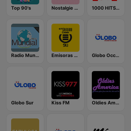
Top 90's
Nostalgie 80
1000 HITS Love
Radio Mundial
Emisoras unidas Cobán 91.1 FM
Globo Occidente
Globo Sur
Kiss FM
Oldies America