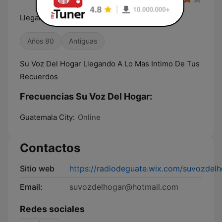
Llegando A Lo Más Intimo De Tus Recuerdos
Años 80
Antiguas
Su Voz Del Hogar Llegando A Lo Mas Intimo De Tus
Recuerdos
Frecuencias Su Voz Del Hogar:
Guatemala City:
Online
Contactos
Sitio web
https://radiodeguate.wix.com/suvozdel
Email:
suvozdelhogar@hotmail.com
Redes sociales