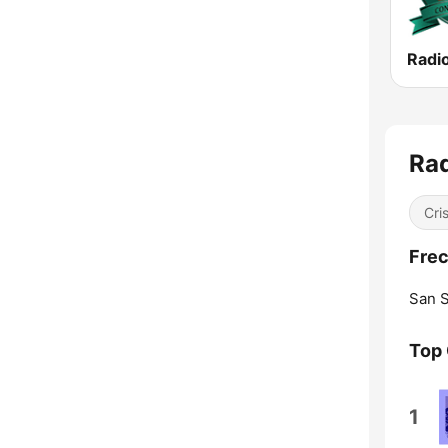
Rad
Cri
Frec
San S
Top
1