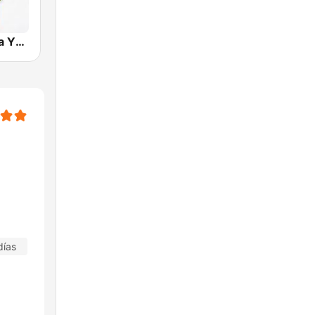
Radio Cadena YSKL La Poderosa
días