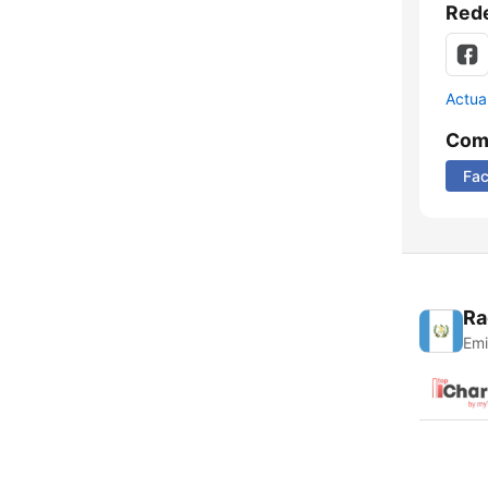
Rede
Actua
Comp
Fa
Ra
Emi