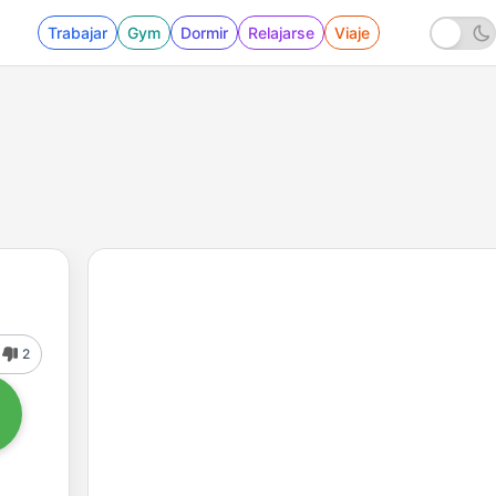
Trabajar
Gym
Dormir
Relajarse
Viaje
2