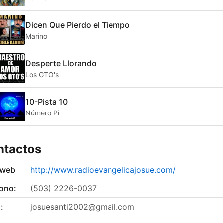
Dicen Que Pierdo el Tiempo
Marino
Desperte Llorando
Los GTO's
10-Pista 10
Número Pi
ntactos
 web
http://www.radioevangelicajosue.com/
fono:
(503) 2226-0037
:
josuesanti2002@gmail.com