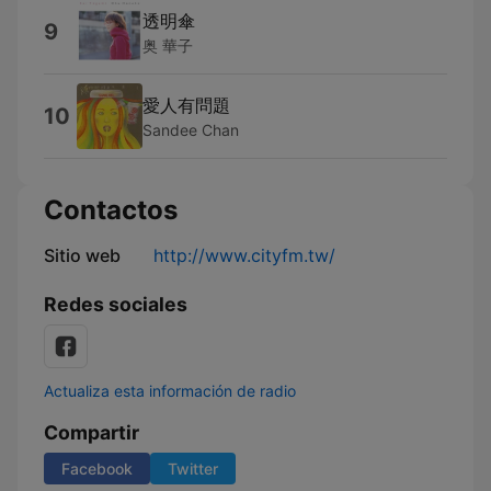
透明傘
9
奥 華子
愛人有問題
10
Sandee Chan
Contactos
Sitio web
http://www.cityfm.tw/
Redes sociales
Actualiza esta información de radio
Compartir
Facebook
Twitter