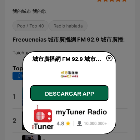
我的城市 我的歌
Pop / Top 40
Radio hablada
Frecuencias 城市廣播網 FM 92.9 城市廣播:
Taichung:
92.9 FM
城市廣播網 FM 92.9 城市廣播 en línea
Top Canciones
Últimos 7 días
Últimos 30 días
Lean and Clean 3:51
DESCARGAR APP
1
The Music Bakery
The Sonic - Stellar Rays
2
The Sonic