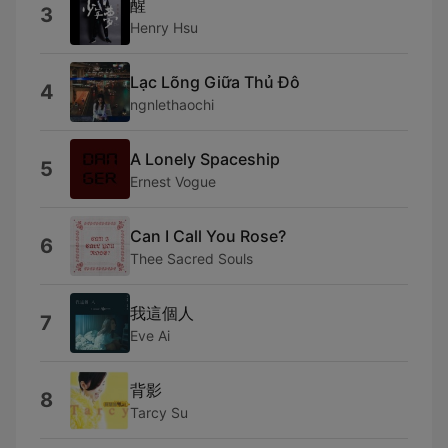
醒
3
Henry Hsu
Lạc Lõng Giữa Thủ Đô
4
ngnlethaochi
A Lonely Spaceship
5
Ernest Vogue
Can I Call You Rose?
6
Thee Sacred Souls
我這個人
7
Eve Ai
背影
8
Tarcy Su