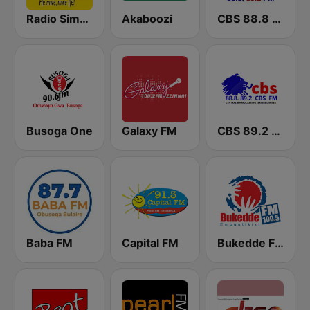
Radio Simba 97.3
Akaboozi
CBS 88.8 FM Buganda
Busoga One
Galaxy FM
CBS 89.2 FM Buganda
Baba FM
Capital FM
Bukedde FM