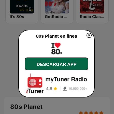
It's 80s
GotRadio - 80s
Radio Classic Rock
80s Planet en línea
DESCARGAR APP
80s Planet