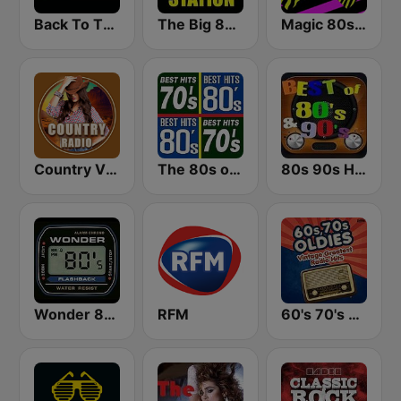
Back To The 80's Radio
The Big 80s Station
Magic 80s Florida
Country Vibes
The 80s on the 80s
80s 90s Hits Radio
Wonder 80's
RFM
60's 70's Oldies