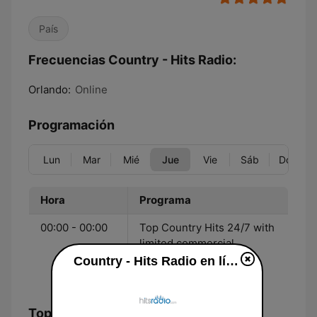
País
Frecuencias Country - Hits Radio:
Orlando:
Online
Programación
Lun
Mar
Mié
Jue
Vie
Sáb
Dom
Hora
Programa
00:00 - 00:00
Top Country Hits 24/7 with
limited commercial
interruptions -
Country - Hits Radio en línea
Hitsradio.com
Top Canciones