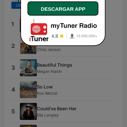
Últimos 7 días
Últimos 30 días
DESCARGAR APP
Everything I Love
1
Morgan Wallen
Beer Me
2
Chris Janson
Beautiful Things
3
Megan Nadin
So Low
4
Koe Wetzel
Could've Been Her
5
Ella Langley