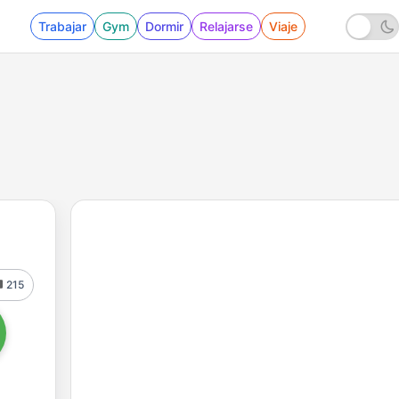
Trabajar
Gym
Dormir
Relajarse
Viaje
215