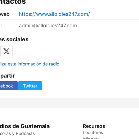
ntactos
 web
https://www.alloldies247.com/
:
admin@alloldies247.com
s sociales
liza esta información de radio
artir
cebook
Twitter
dios de Guatemala
Recursos
Locutores
soras y Podcasts
Widgets