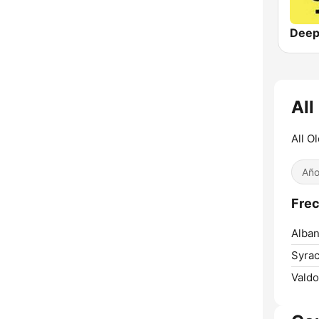
Deep
All
All O
Año
Frec
Alban
Syrac
Valdo