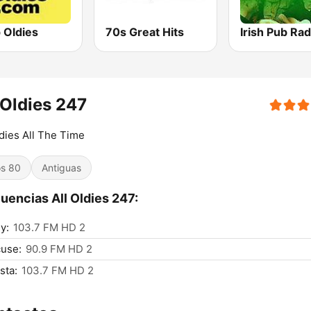
 Oldies
70s Great Hits
Irish Pub Rad
 Oldies 247
ldies All The Time
s 80
Antiguas
uencias All Oldies 247:
y:
103.7 FM HD 2
use:
90.9 FM HD 2
sta:
103.7 FM HD 2