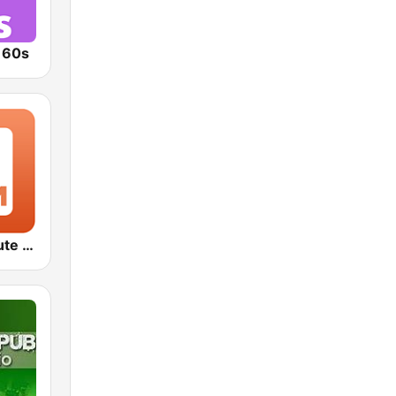
o 60s
1.FM - Absolute 70s Pop