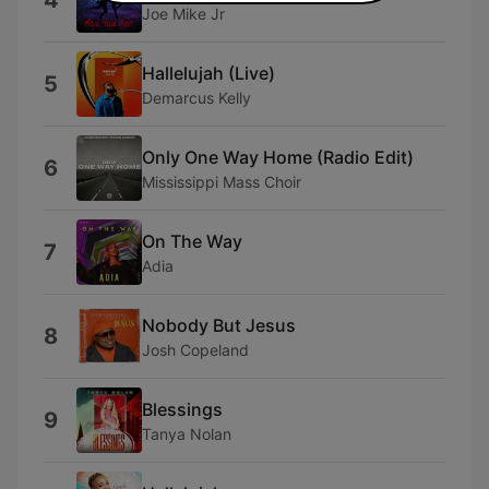
4
Joe Mike Jr
Hallelujah (Live)
5
Demarcus Kelly
Only One Way Home (Radio Edit)
6
Mississippi Mass Choir
On The Way
7
Adia
Nobody But Jesus
8
Josh Copeland
Blessings
9
Tanya Nolan