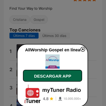
Find Your Way to Worship
Cristiana
Gospel
Top Canciones
Últimos 7 días
Últimos 30 días
Can I Count On You?
AllWorship Gospel en línea
1
Sugar
Never Shall Forget
2
Eternity
DESCARGAR APP
Great Name (feat. Tallie Rogers)
3
John P. Kee
Turn Around