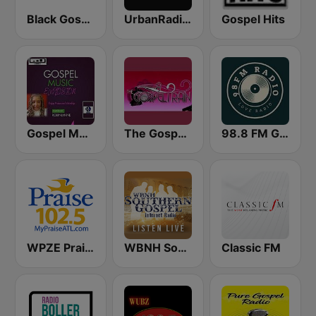
Black Gospel Radio
UrbanRadio - Gospel
Gospel Hits
Gospel Music Explosion
The Gospel Train
98.8 FM Gospel Radio
WPZE Praise 102.5 FM (US Only)
WBNH Southern Gospel
Classic FM