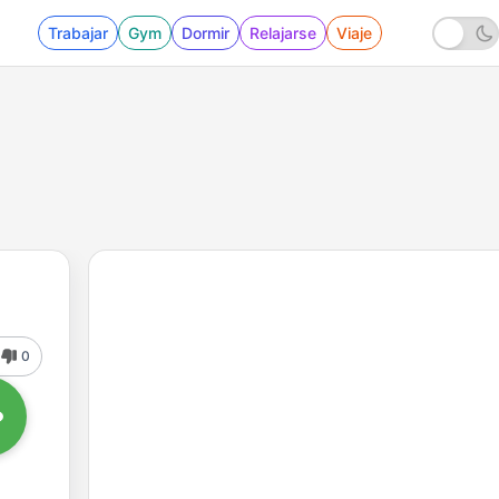
Trabajar
Gym
Dormir
Relajarse
Viaje
0