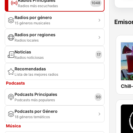
Radios Principales
1048
Radios más escuchadas
Radios por género
Emisor
15 géneros musicales
Radios por regiones
Radios locales
Noticias
17
Radios noticiosas
Recomendadas
Lista de las mejores radios
Podcasts
Chill
Podcasts Principales
50
Podcasts más populares
Podcasts por Género
18 géneros temáticos
Música