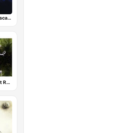
BOX : Dreamscapes - Ambient Chill
Dark Ambient Radio (.com)