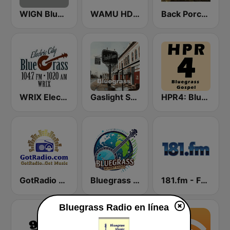
WIGN Bluegrass 1550 AM
WAMU HD2 Bluegrass Country
Back Porch Bluegrass
WRIX Electric City Blue Grass
Gaslight Square Bluegrass
HPR4: Bluegrass Gospel
GotRadio - Bluegrass
Bluegrass Planet Radio
181.fm - Front Porch (Bluegrass)
Bluegrass Radio en línea