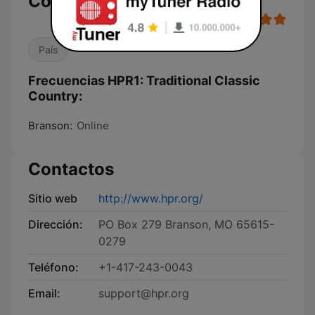
Country
País
Frecuencias HPR1: Traditional Classic
Country:
Branson:
Online
Contactos
Sitio web
http://www.hpr.org/
Dirección:
PO Box 279 Branson, MO 65615-
0279
Teléfono:
+1-417-243-0043
Email:
support@hpr.org