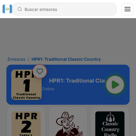
Emisoras
HPR1: Traditional Classic Country
ssic Country
Online