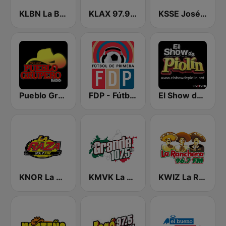
KLBN La Buena 101.9 FM
KLAX 97.9 La Raza FM
KSSE José 97.5 y 107.1
Pueblo Grupero Radio
FDP - Fútbol de Primera
El Show de Piolín
KNOR La Raza 93.7 (US Only)
KMVK La Grande 107.5 FM
KWIZ La Ranchera 96.7 FM (US Only)