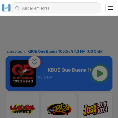
Emisoras
KBUE Que Buena 105.5 / 94.3 FM (US Only)
 FM (US Only)
105.5 FM