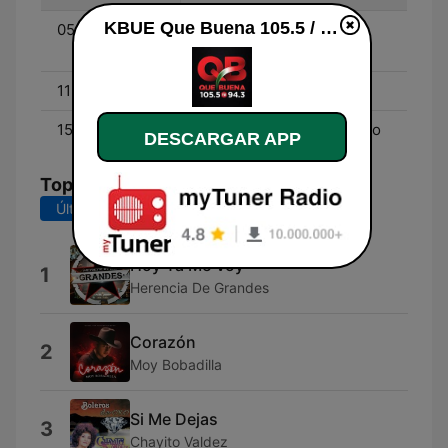
KBUE Que Buena 105.5 / 94.3 FM (US Only) en línea
05:00 - 10:00
Don Cheto Al Aire -
Aniceto
11:00 - 15:00
La Socia - Silvia Pinal
15:00 - 19:00
El Parientito y El Marciano
DESCARGAR APP
Top Canciones
Últimos 7 días
Últimos 30 días
Hoy Ya Me Voy
1
Herencia De Grandes
Corazón
2
Moy Bobadilla
Si Me Dejas
3
Chayito Valdez