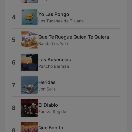
Yo Las Pongo
4
Los Tucanes de Tijuana
Que Te Ruegue Quien Te Quiera
5
Banda Los Yaki
Las Ausencias
6
Pancho Barraza
Heridas
7
Jon Solis
El Diablo
8
Fuerza Regida
Que Bonito
9