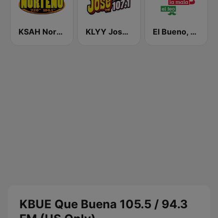
KSAH Norteño 720 y 104.1
KLYY José 97.5 y 107.1
El Bueno, La Mala y El Feo
KBUE Que Buena 105.5 / 94.3