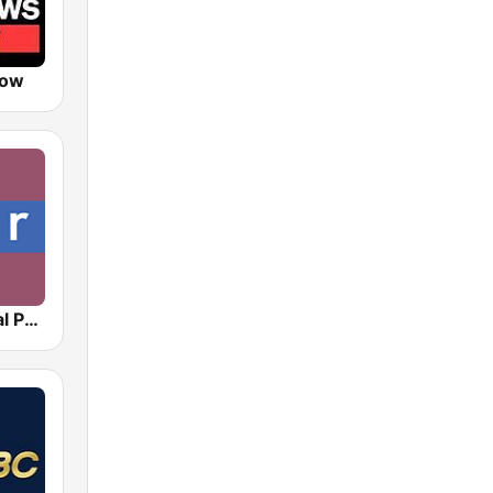
Now
NPR : National Public Radio