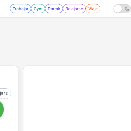
Trabajar
Gym
Dormir
Relajarse
Viaje
13