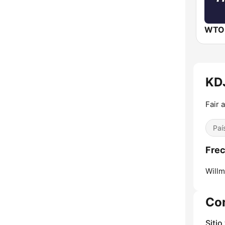
WTO
KDJ
Fair 
Paí
Frec
Willm
Co
Sitio