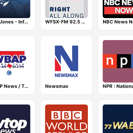
Alex Jones - Infowars.com
WFSX-FM 92.5 Right All Along (US Only)
NBC News 
WBAP News / Talk 820 AM and 96.7 FM
Newsmax