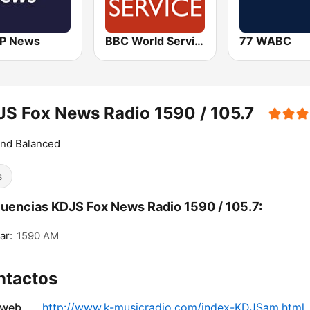
P News
BBC World Service
77 WABC
S Fox News Radio 1590 / 105.7
and Balanced
s
uencias KDJS Fox News Radio 1590 / 105.7:
ar:
1590 AM
ntactos
 web
http://www.k-musicradio.com/index-KDJSam.html