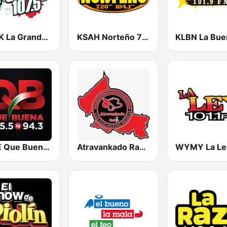
KMVK La Grande 107.5 FM
KSAH Norteño 720 y 104.1
KBUE Que Buena 105.5 / 94.3 FM (US Only)
Atravankado Radio