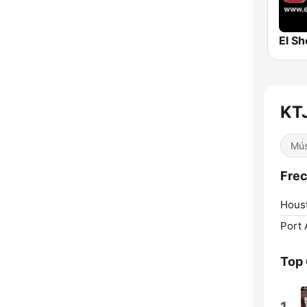
El Sh
KTJ
Mús
Frec
Hous
Port 
Top