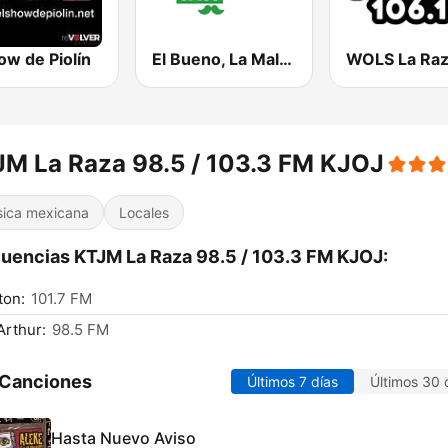
ow de Piolín
El Bueno, La Mala y El Feo
M La Raza 98.5 / 103.3 FM KJOJ
ica mexicana
Locales
uencias KTJM La Raza 98.5 / 103.3 FM KJOJ:
ton:
101.7 FM
Arthur:
98.5 FM
 Canciones
Últimos 7 días
Últimos 30 
Hasta Nuevo Aviso