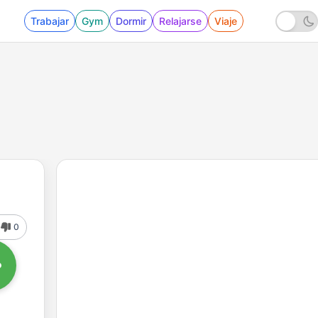
Trabajar
Gym
Dormir
Relajarse
Viaje
0