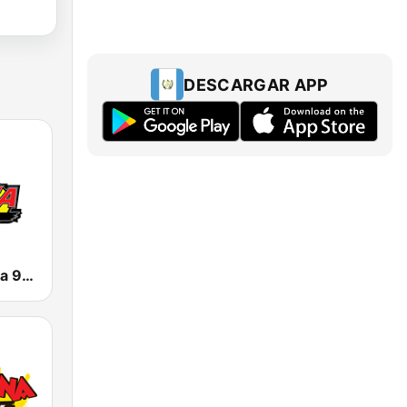
DESCARGAR APP
KNOR La Raza 93.7 (US Only)