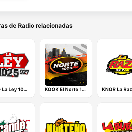
as de Radio relacionadas
KESO La Ley 102.5 and 92.7 FM
KQQK El Norte 107.9 / 101.7 FM