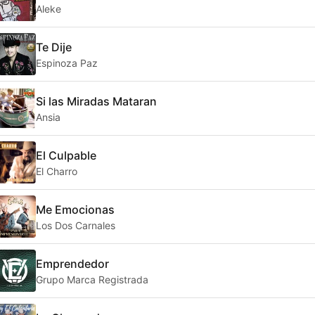
Aleke
Te Dije
Espinoza Paz
Si las Miradas Mataran
Ansia
El Culpable
El Charro
Me Emocionas
Los Dos Carnales
Emprendedor
Grupo Marca Registrada