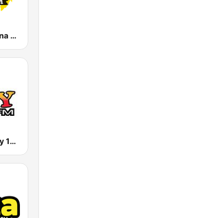
KLBN La Buena 101.9 FM
WYMY La Ley 101.1 FM