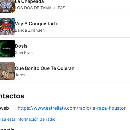
La Chapeada
LOS DOS DE TAMAULIPAS
Voy A Conquistarte
Banda Zirahuen
Dosis
Xavi Kras
Que Bonito Que Te Quieran
Jeros
ntactos
 web
https://www.estrellatv.com/radio/la-raza-houston
liza esta información de radio