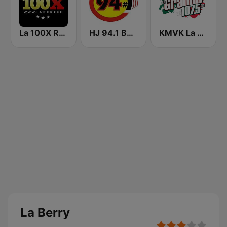
La 100X Radio
HJ 94.1 Boom FM
KMVK La Grande 107.5 FM
La Berry