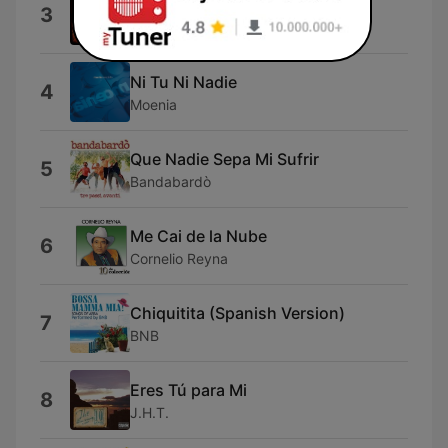
Tampico Hermoso
3
Tamborazo Del Rancho
Ni Tu Ni Nadie
4
Moenia
Que Nadie Sepa Mi Sufrir
5
Bandabardò
Me Cai de la Nube
6
Cornelio Reyna
Chiquitita (Spanish Version)
7
BNB
Eres Tú para Mi
8
J.H.T.