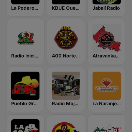
La Poderosa Atlanta
KBUE Que Buena 105.5 / 94.3 FM (US Only)
Jabalí Radio
Radio Iniciador
400 Norte Radio
Atravankado Radio
Pueblo Grupero Radio
Radio Mojarra
La Naranjera de Sibers