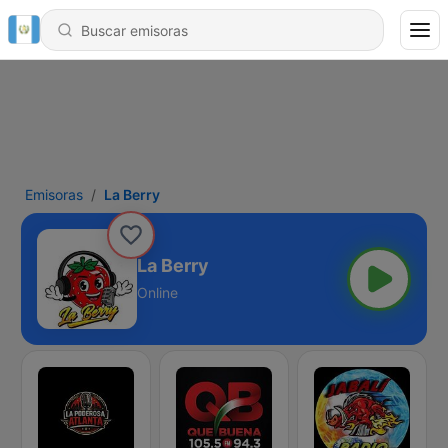
Emisoras
La Berry
La Berry
Online