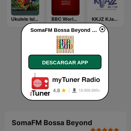
Ukulele Island
BBC World Service
KKJZ KJazz 88.1 FM
SomaFM Bossa Beyond en línea
DESCARGAR APP
SomaFM Bossa Beyond