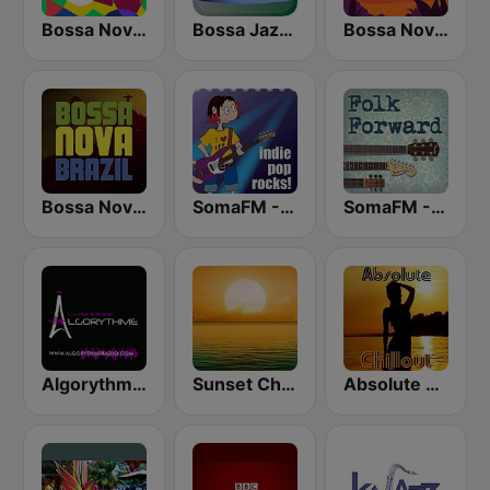
Bossa Nova Hits Radio
Bossa Jazz Brasil
Bossa Nova Vibes
Bossa Nova Brazil
SomaFM - Indie Pop Rocks!
SomaFM - Folk Forward
Algorythme Lounge Bossa
Sunset Chillout Lounge
Absolute Chillout