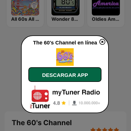
All 60s All The Time
Wonder 80's
Oldies America
The 60's Channel en línea
DESCARGAR APP
The 60's Channel