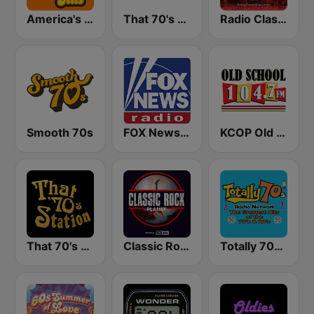
America's Greatest 70s Hits
That 70's Channel
Radio Classic Rock
Smooth 70s
FOX News Radio
KCOP Old School 104.7 FM
That 70's Station
Classic Rock Planet
Totally 70s Radio Network