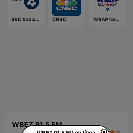
BBC Radio 4
CNBC
WBAP News / Talk 820 AM and 96.7 FM
WBEZ 91.5 FM
WBEZ 91.5 FM en línea