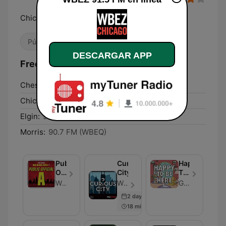
Chicago's NPR News Station
Pública
Noticias
Cultura & Educación
DESCARGAR APP
Frecuencias WBEZ 91.5 FM:
Chesterton:
89.5 FM (WBEW)
Chicago:
91.5 FM
Elgin:
91.7 FM
Morris:
90.7 FM (WBEQ)
Public
Curious
Happy
Official
City
To
A
Be
WBEZ Chicago
WBEZ Chicago - Episodio 660
Greta Johnsen
Here
2 days ago
18 min