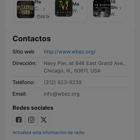
PleasureTown
16
Making
Shots
Chicago Public Media - Episodio 49
WBEZ Chicago
WBEZ & the Chicago Tribune
08 Dec 2016
Contactos
Sitio web
http://www.wbez.org/
Dirección:
Navy Pier, at 848 East Grand Ave.,
Chicago, Ill., 60611, USA
Teléfono:
(312) 923-9239
Email:
info@wbez.org
Redes sociales
Actualiza esta información de radio