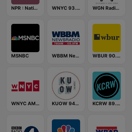
NPR : National Public Radio
WNYC 93.9 FM
WGN Radio 720 AM
MSNBC
WBBM Newsradio 780 AM & 105.9 FM
WBUR 90.9 FM
WNYC AM 820
KUOW 94.9 FM
KCRW 89.9 FM