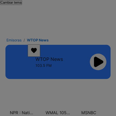
Cambiar tema
Emisoras
WTOP News
WTOP News
103.5 FM
NPR : National Public Radio
WMAL 105.9 FM
MSNBC