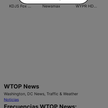
KDJS Fox News Radio 1590 / 105.7
Newsmax
WYPR HD2 BBC World Service
WTOP News
Washington, DC News, Traffic & Weather
Noticias
Frecuencias WTOP News: