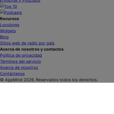
Emisoras y Podcasts
Recursos
Locutores
Widgets
Blog
Sitios web de radio por país
Acerca de nosotros y contactos
Política de privacidad
Términos del servicio
Acerca de nosotros
Contáctenos
© AppMind 2026. Reservados todos los derechos.