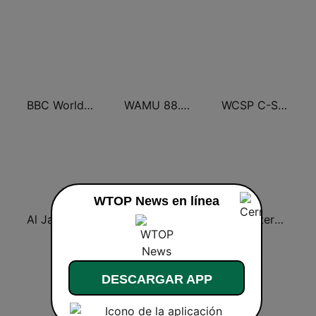
BBC World Service
WAMU 88.5 FM
WCSP C-SPAN Radio
WTOP News en línea
Al Jazeera English (قناة الجزيرة)
FOX News Radio
CNN International
DESCARGAR APP