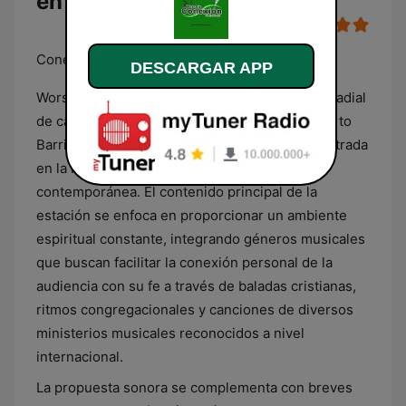
en línea
Conectate con Dios
DESCARGAR APP
Worship Conexión Guatemala es una emisora radial
de carácter cristiano que transmite desde Puerto
Barrios, Guatemala, con una programación centrada
en la música de adoración y alabanza
contemporánea. El contenido principal de la
estación se enfoca en proporcionar un ambiente
espiritual constante, integrando géneros musicales
que buscan facilitar la conexión personal de la
audiencia con su fe a través de baladas cristianas,
ritmos congregacionales y canciones de diversos
ministerios musicales reconocidos a nivel
internacional.
La propuesta sonora se complementa con breves