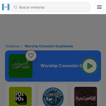
Emisoras
Worship Conexión Guatemala
ón Guatemala