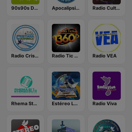
90s90s Dance
Apocalipsis Radio
Radio Cultural TGN
Radio Cristiana Guatemala
Radio Tic Tac Guatemala
Radio VEA
Rhema Stereo
Estéreo La Voz De Dios
Radio Viva