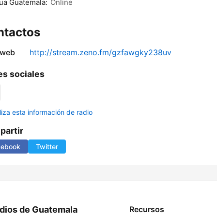
ua Guatemala:
Online
ntactos
 web
http://stream.zeno.fm/gzfawgky238uv
s sociales
liza esta información de radio
artir
cebook
Twitter
dios de Guatemala
Recursos