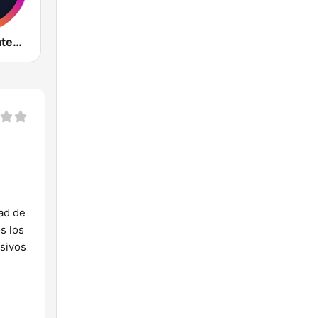
Radio DJ Guatemala
ad de
s los
usivos