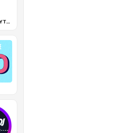
YTN 라디오 (YTN FM) - 24 Hours News Channel