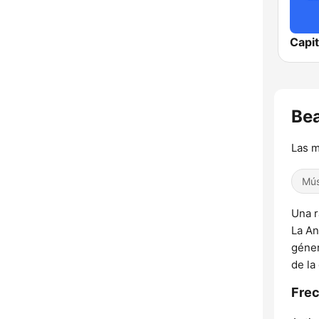
Capi
Bea
Las m
Mús
Una r
La An
géner
de la
Frec