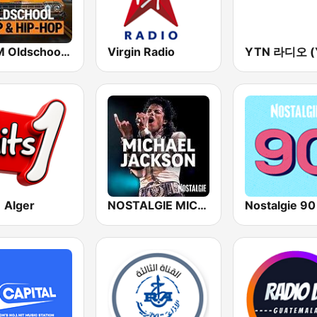
bigFM Oldschool Rap & Hip-Hop
Virgin Radio
1 Alger
NOSTALGIE MICHAEL JACKSON
Nostalgie 90