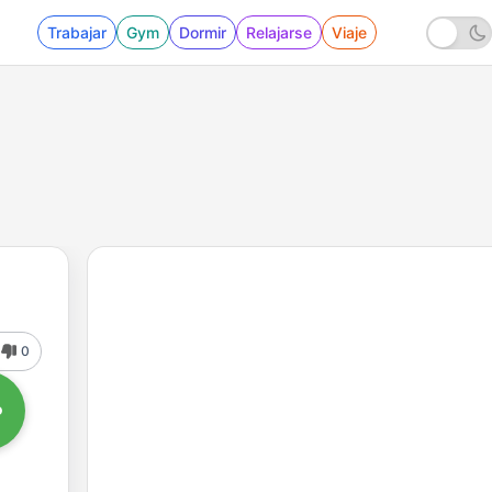
Trabajar
Gym
Dormir
Relajarse
Viaje
0