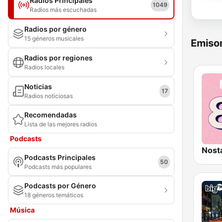
Radios Principales
1049
Radios más escuchadas
Radios por género
15 géneros musicales
Emisor
Radios por regiones
Radios locales
Noticias
17
Radios noticiosas
Recomendadas
Lista de las mejores radios
Podcasts
Nost
Podcasts Principales
50
Podcasts más populares
Podcasts por Género
18 géneros temáticos
Música