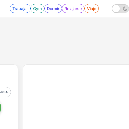
Trabajar
Gym
Dormir
Relajarse
Viaje
4634