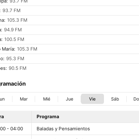
lpa:
93.7 FM
:
93.7 FM
na:
105.3 FM
:
94.9 FM
a:
100.5 FM
 María:
105.3 FM
lo:
95.3 FM
es:
90.5 FM
gramación
un
Mar
Mié
Jue
Vie
Sáb
D
ra
Programa
:00 - 04:00
Baladas y Pensamientos