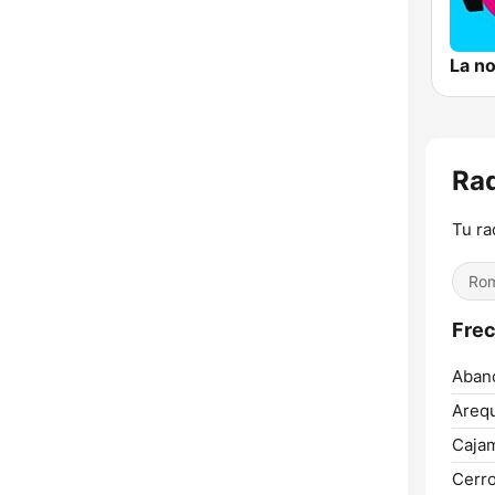
La n
Ra
Tu ra
Rom
Frec
Aban
Arequ
Cajam
Cerro