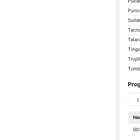
Pucal
Puno
Sulla
Tacna
Talar
Tingo
Trujil
Tumb
Pro
L
Ho
00