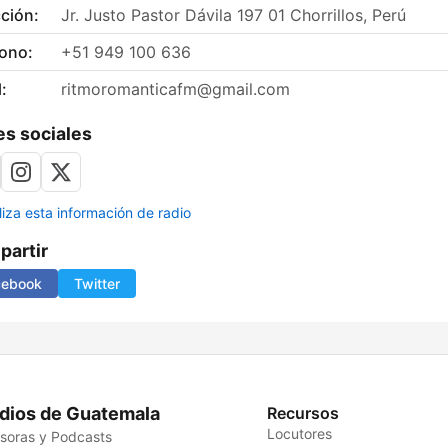
ción:
Jr. Justo Pastor Dávila 197 01 Chorrillos, Perú
fono:
+51 949 100 636
:
ritmoromanticafm@gmail.com
s sociales
liza esta información de radio
artir
cebook
Twitter
dios de Guatemala
Recursos
Locutores
soras y Podcasts