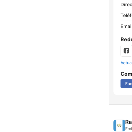
Direc
Telé
Email
Rede
Actua
Comp
Fa
Ra
Emi