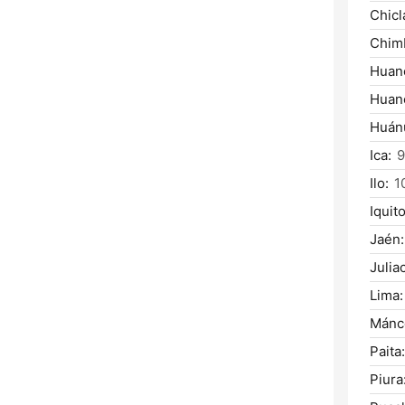
Chicl
Chim
Huan
Huan
Huán
Ica:
9
Ilo:
1
Iquito
Jaén:
Julia
Lima:
Mánc
Paita:
Piura