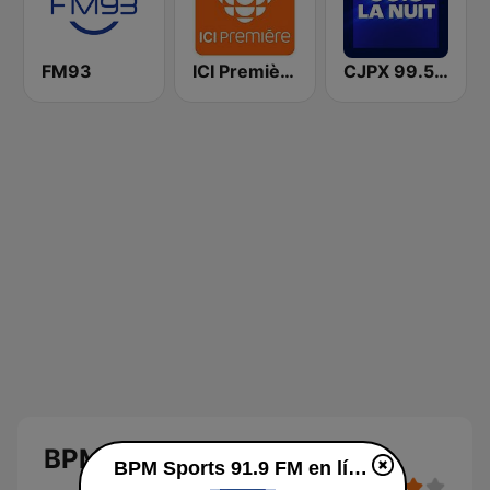
FM93
ICI Première Québec
CJPX 99.5 MTL
BPM Sports 91.9 FM
BPM Sports 91.9 FM en línea