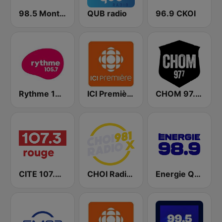
98.5 Montréal
QUB radio
96.9 CKOI
Rythme 105.7 FM
ICI Première Montréal
CHOM 97.7 FM
CITE 107.3 Rouge FM
CHOI Radio X 98.1 FM
Energie Québec 98.9 FM