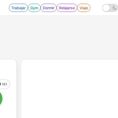
Trabajar
Gym
Dormir
Relajarse
Viaje
161