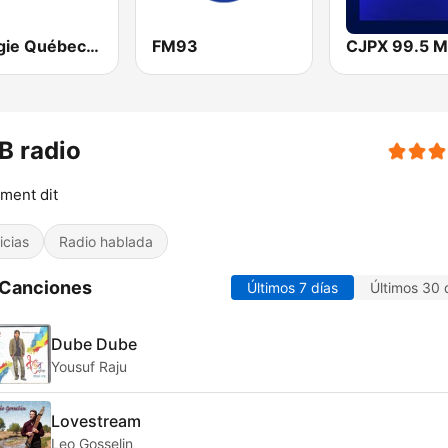
Energie Québec 98.9 FM
FM93
CJPX 99.5 
B radio
ment dit
icias
Radio hablada
 Canciones
Últimos 7 días
Últimos 30 
Dube Dube
Yousuf Raju
Lovestream
Leo Gosselin