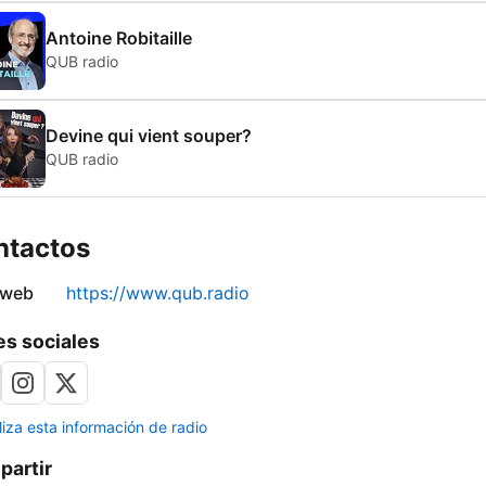
Antoine Robitaille
QUB radio
Devine qui vient souper?
QUB radio
ntactos
 web
https://www.qub.radio
s sociales
liza esta información de radio
artir