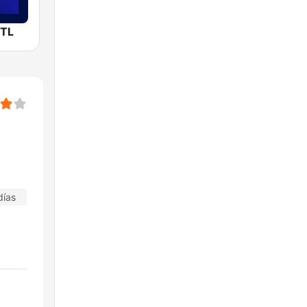
MTL
días