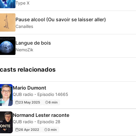
Type X
Pause alcool (Ou savoir se laisser aller)
Canailles
Langue de bois
NemoZik
casts relacionados
Mario Dumont
QUB radio - Episodio 14665
23 May 2025
6 min
Normand Lester raconte
QUB radio - Episodio 28
26 Apr 2022
3 min