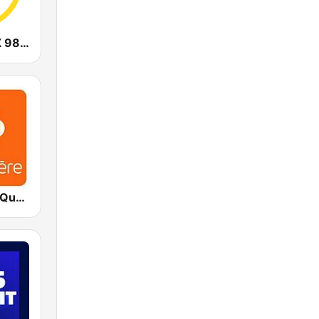
CHOI Radio X 98.1 FM
ICI Première Québec