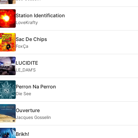
Station Identification
LoveKrafty
Sac De Chips
FoxÇa
LUCIDITE
LE_DAM'S
Perron Na Perron
Die See
Ouverture
Jacques Gosselin
Brikh!