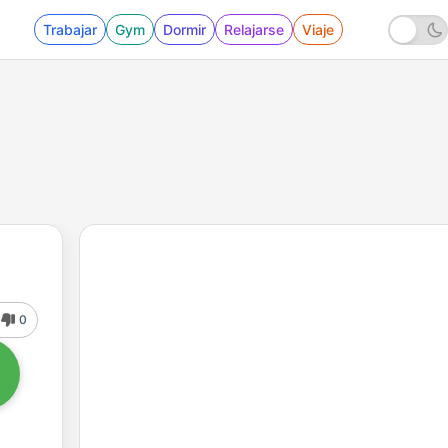
Trabajar
Gym
Dormir
Relajarse
Viaje
0