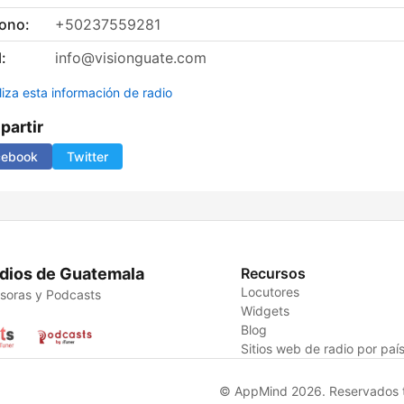
fono:
+50237559281
:
info@visionguate.com
liza esta información de radio
artir
cebook
Twitter
dios de Guatemala
Recursos
Locutores
soras y Podcasts
Widgets
Blog
Sitios web de radio por paí
© AppMind 2026. Reservados t