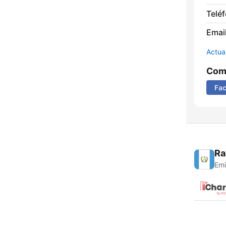
Telé
Email
Actua
Comp
Fa
Ra
Emi