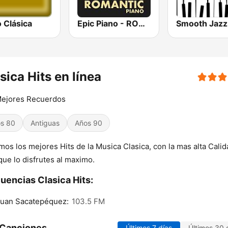
 Clásica
Epic Piano - ROMANTIC PIANO
sica Hits en línea
Mejores Recuerdos
s 80
Antiguas
Años 90
os los mejores Hits de la Musica Clasica, con la mas alta Calid
que lo disfrutes al maximo.
uencias Clasica Hits:
Juan Sacatepéquez:
103.5 FM
 Canciones
Últimos 7 días
Últimos 30 