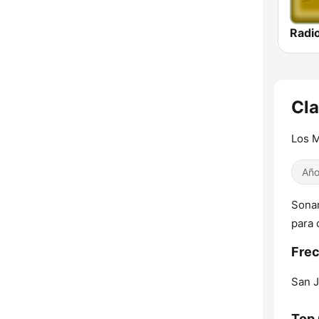
Radio
Cla
Los 
Año
Sonam
para 
Frec
San 
Top