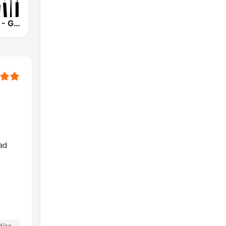
Smooth Jazz - Groov
ad
días