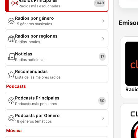
Radios Principales
1049
Radios más escuchadas
Radios por género
Emisor
15 géneros musicales
Radios por regiones
Radios locales
Noticias
17
Radios noticiosas
Recomendadas
Lista de las mejores radios
Podcasts
Podcasts Principales
50
Podcasts más populares
Podcasts por Género
18 géneros temáticos
Música