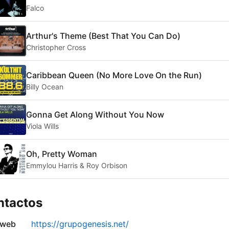
Falco
Arthur's Theme (Best That You Can Do)
Christopher Cross
Caribbean Queen (No More Love On the Run)
Billy Ocean
Gonna Get Along Without You Now
Viola Wills
Oh, Pretty Woman
Emmylou Harris & Roy Orbison
ntactos
 web
https://grupogenesis.net/