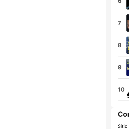
6
7
8
9
10
Co
Sitio