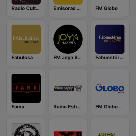
Radio Cultural TGN
Emisoras Unidas
FM Globo
Fabulosa
FM Joya 92.9
Fabuestéreo 88.1 FM
Fama
Radio Estrella
FM Globo 98.9