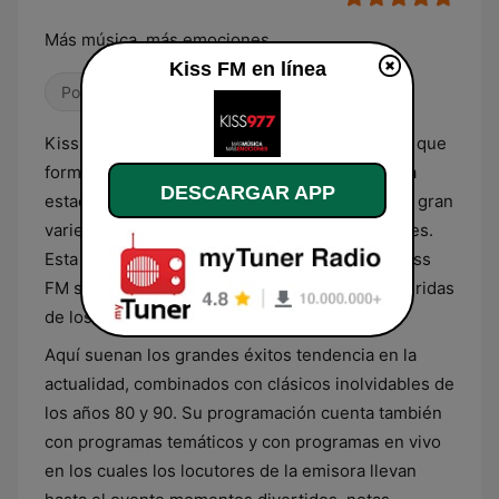
Más música, más emociones
Kiss FM en línea
Pop / Top 40
Éxitos clásicos
Kiss FM es una emisora de radio guatemalteca que
forma parte del Grupo Emisoras Unidas. Es una
DESCARGAR APP
estación de enfoque musical, presentando una gran
variedad de géneros y de décadas a sus oyentes.
Esta variedad es una de las razones por qué Kiss
FM se ha convertido en una de las radios preferidas
de los Guatemaltecos.
Aquí suenan los grandes éxitos tendencia en la
actualidad, combinados con clásicos inolvidables de
los años 80 y 90. Su programación cuenta también
con programas temáticos y con programas en vivo
en los cuales los locutores de la emisora llevan