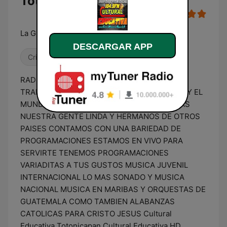
Totonicapan en línea
La Gigante FM
DESCARGAR APP
Cristiana
Cultura & Educación
RADIO CULTURAL EDUCATIVA TOTONICAPAN
TRANSMITIENDO EN VIVO PARA GUATEMALA Y EL
MUNDO ENVIANDO ALEGRIA Y AMOR A TODAS
NUESTRA GENTE LINDA Y HERMANOS DE OTROS
PAISES CONTAMOS CON UNA BARIEDAD DE
PROGRAMACIONES ESTAMOS EN VIVO PARA
SERVIRTE TENEMOS PROGRAMACIONES
VARIADITAS A TUS GUSTOS MUSICA JUVENIL
INTERNACIONAL LO MAS SONADO Y MUSICA
NACIONAL MUSICA EN MARIBAS Y ORQUESTAS DE
GUATEMALA COMO TAMBIEN ALABANZAS
CATOLICAS PARA CRISTO JESUS Cultural
Educativa Totonicapan Cultural Educativa HD