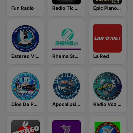
Fun Radio
Radio Tic Tac Guatemala
Epic Piano - ROMANTIC PIANO
Estereo Vida Eterna
Rhema Stereo
La Red
Dios De Pacto
Apocalipsis Radio
Radio Voz que Clama en el Desierto