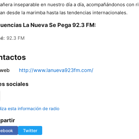
ñera inseparable en nuestro día a día, acompañándonos con r
an desde la marimba hasta las tendencias internacionales.
uencias La Nueva Se Pega 92.3 FM:
é:
92.3 FM
ntactos
 web
http://www.lanueva923fm.com/
s sociales
liza esta información de radio
artir
cebook
Twitter