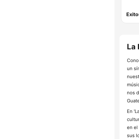
La 
Conoc
un sí
nuest
músic
nos d
Guat
En 'L
cultu
en el
sus l