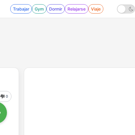
Trabajar
Gym
Dormir
Relajarse
Viaje
0