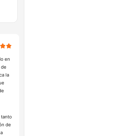
do en
 de
ca la
ue
de
 tanto
ión de
na