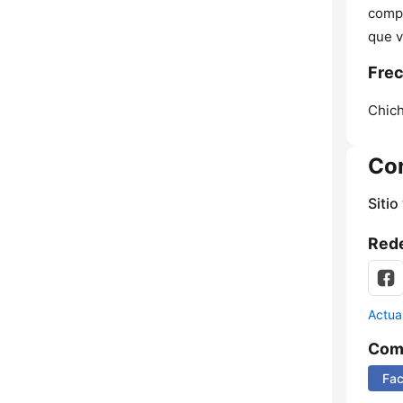
compa
que v
Frec
Chich
Co
Sitio
Rede
Actua
Comp
Fa