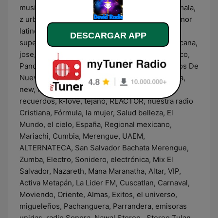
musiquera, el sol, metro, activa, radio dj guatemala,
z urbana, oxigeno, tropicana, la pleve, super, amor
latino, tropicalisima, nueva jerusalem, tropical,
DESCARGAR APP
super regional, la w, fiesta chapina, fiesta mexicana,
jose, la tricolor, Casa de Oración, Instituto Bíblico,
Panda Show, Internacional, Red Deportiva Lobos De
Nuevo, Radio de Mexico, euromusic, frecuencia,
new, ritmo sonidero, hot, indie, el camino,
recuerdos, k-love, tejano, REACTOR, nuestra radio
Cristiana, Fórmula, la mujer, Salud belleza, El
Mundo, el cielo, España, Regional mexicano,
Mariachi, Cumbia, Merengue, UAEM,
ALTERNATECA, San Salvador Bachata Merengue,
Zumba, Electro, Sonidero, electrónica, Mix El
Salvador, Nazareth, Mana Maranatha, Altar, VIP,
Activa Metapán, La Lider FM, Cuscatlan, Carnaval,
Moviendo, Oriente, Almas, Exitos, el universo,
migueleños, Pachanguera, Parrandera, emisoras
unidas, radio Sonora, Nawal Stereo , Stereo Tulan,