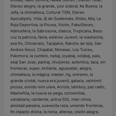
Stereo alegre, la grande, yosi sideral, Ke Buena, la
Jefa, la chimalteca, Cultural TGN, Stereo
Apocalipsis, Vida, dj de Guatemala, Globo, Mia, La
Roja Deportiva, la Picosa, Visión, FabuStereo,
Admosfera, la Sabrosona, clasica, Tropicana, Beso
voz la patrona, fama, estéreo Juvenil, la mashenita,
exa fm, Chivarreto, Tacajalve, Rancho de teja, San
Andres Xecul, Chajabal, Nimasac, Los Tuices,
Palomora, la cumbre, nebaj, joyabaj, xolabaj, pala,
xeaj San Jose, pachaj, chuijense, autentica, taca, sin
fronteras, super, brillante, aguacatan, alegre,
chimalteca, la mágica, master, hg, extremo, la
grande cristal, nueva era juvenil, galaxia, xetinimit
picosa, sonido ixim ulew, Arriola, latinboy, paz radio,
Masheñita, la nueva se pega, consentida,
candelaria, candente, activa 502, inter chiva,
amistad paisana, suavecita raza, uniendo fronteras,
fm inpacto divina, la reina, altense, visión alegre,