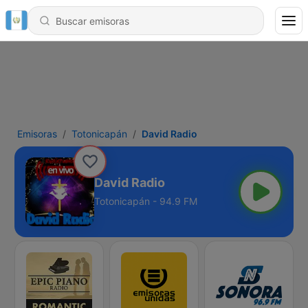
Emisoras
Totonicapán
David Radio
David Radio
Totonicapán - 94.9 FM