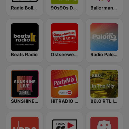
Radio Bollerwagen
90s90s Dance
Ballermann Radio
Beats Radio
Ostseewelle Hit-Radio 105.6
Radio Paloma
SUNSHINE LIVE
HITRADIO RTL PartyMix
89.0 RTL In The Mix