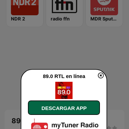
NDR 2
radio ffn
MDR Sputnik
89.0 RTL en línea
DESCARGAR APP
89.0 RTL