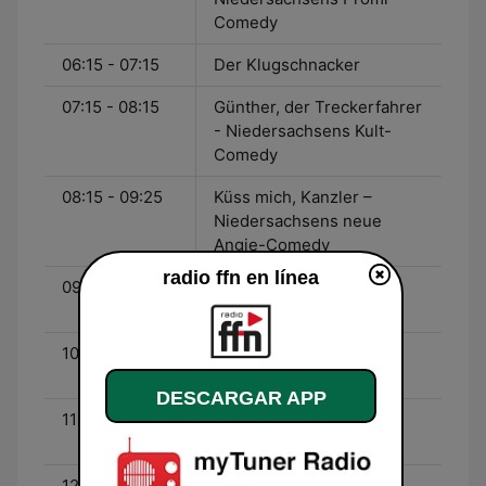
Comedy
06:15 - 07:15
Der Klugschnacker
07:15 - 08:15
Günther, der Treckerfahrer
- Niedersachsens Kult-
Comedy
08:15 - 09:25
Küss mich, Kanzler –
Niedersachsens neue
Angie-Comedy
radio ffn en línea
09:25 - 10:25
Nachrichten aus eurer
Region, ffn Verkehr
10:25 - 11:25
Nachrichten aus eurer
Region, ffn Verkehr
DESCARGAR APP
11:25 - 12:25
Nachrichten aus eurer
Region, ffn Verkehr
12:25 - 13:25
Nachrichten aus eurer