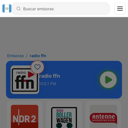
Emisoras
radio ffn
radio ffn
103.1 FM