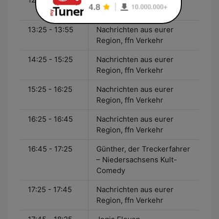
Region, ffn Verkehr
13:25 - 13:55
Nachrichten aus eurer
Region, ffn Verkehr
14:25 - 15:25
Nachrichten aus eurer
Region, ffn Verkehr
15:25 - 16:25
Nachrichten aus eurer
Region, ffn Verkehr
16:25 - 16:45
Nachrichten aus eurer
Region, ffn Verkehr
16:45 - 17:25
Günther, der Treckerfahrer
– Niedersachsens Kult-
Comedy
17:25 - 17:45
Nachrichten aus eurer
Region, ffn Verkehr