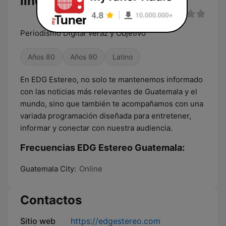
línea
Periodismo Digital Veraz y Objetivo
Años 80
Años 90
Latino
En EDG Estereo, no solo te mantenemos informado
con las noticias más relevantes de Guatemala y el
mundo, sino que también te acompañamos con una
variada programación diseñada para entretener,
informar y conectar con nuestra audiencia.
Frecuencias EDG Estereo Guatemala:
Guatemala City:
Online
Contactos
Sitio web
https://edgestereo.com