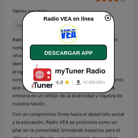
Vamos por más!
Radio VEA en línea
Cristiana
Religioso & Espiritualidad
Radio VEA, el corazón radial de Guatemala, es el
compañero diario de muchos guatemaltecos,
DESCARGAR APP
ofreciendo una programación que refleja la
identidad y el espíritu de nuestra gente. Desde
programas educativos que fomentan el
conocimiento hasta segmentos de entretenimiento
que capturan la alegría de nuestra cultura, esta
emisora es un reflejo de la diversidad y riqueza de
nuestra nación.
Con un compromiso firme hacia el desarrollo social
y la educación, Radio VEA se posiciona como un
pilar en la comunidad, brindando espacios para el