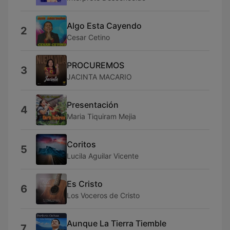
Algo Esta Cayendo
2
Cesar Cetino
PROCUREMOS
3
JACINTA MACARIO
Presentación
4
Maria Tiquiram Mejia
Coritos
5
Lucila Aguilar Vicente
Es Cristo
6
Los Voceros de Cristo
Aunque La Tierra Tiemble
7