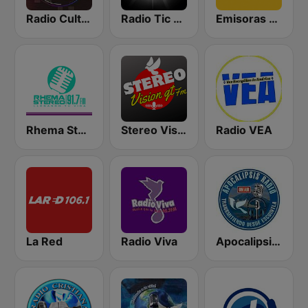
Radio Cultural TGN
Radio Tic Tac Guatemala
Emisoras Unidas
Rhema Stereo
Stereo Vision
Radio VEA
La Red
Radio Viva
Apocalipsis Radio