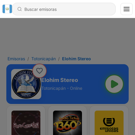
Emisoras
Totonicapán
Elohim Stereo
Elohim Stereo
Totonicapán - Online