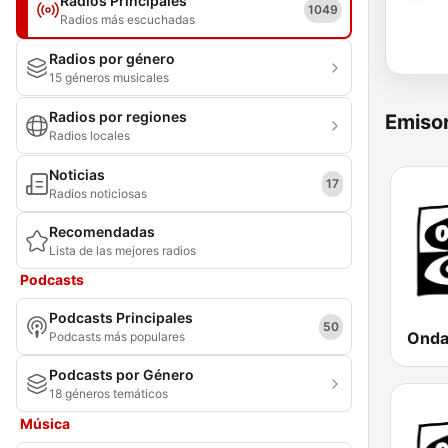
Radios Principales
1049
Radios más escuchadas
Radios por género
15 géneros musicales
Radios por regiones
Emisor
Radios locales
Noticias
17
Radios noticiosas
Recomendadas
Lista de las mejores radios
Podcasts
Podcasts Principales
50
Podcasts más populares
Podcasts por Género
18 géneros temáticos
Música