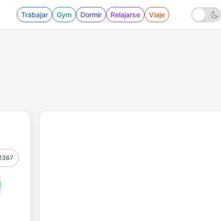
Trabajar
Gym
Dormir
Relajarse
Viaje
1367