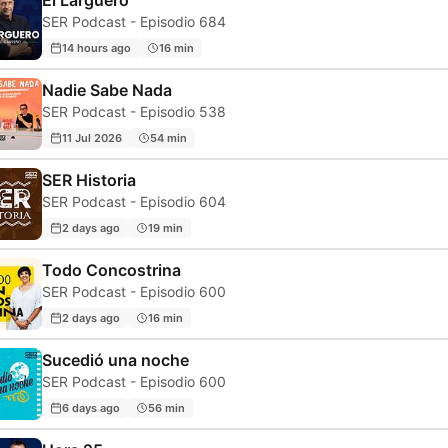
El Larguero
SER Podcast - Episodio 684
14 hours ago
16 min
Nadie Sabe Nada
SER Podcast - Episodio 538
11 Jul 2026
54 min
SER Historia
SER Podcast - Episodio 604
2 days ago
19 min
Todo Concostrina
SER Podcast - Episodio 600
2 days ago
16 min
Sucedió una noche
SER Podcast - Episodio 600
6 days ago
56 min