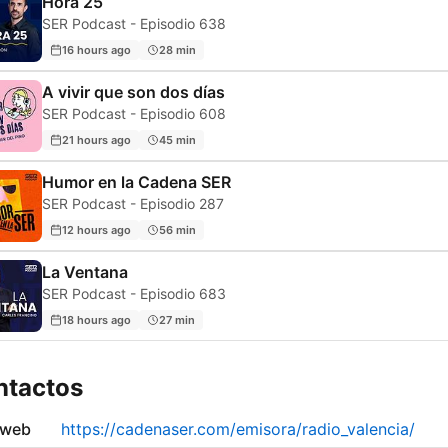
Hora 25
SER Podcast - Episodio 638
16 hours ago
28 min
A vivir que son dos días
SER Podcast - Episodio 608
21 hours ago
45 min
Humor en la Cadena SER
SER Podcast - Episodio 287
12 hours ago
56 min
La Ventana
SER Podcast - Episodio 683
18 hours ago
27 min
ntactos
 web
https://cadenaser.com/emisora/radio_valencia/