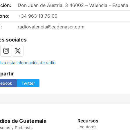
ción:
Don Juan de Austria, 3 46002 – Valencia - España
fono:
+34 963 18 76 00
:
radiovalencia@cadenaser.com
s sociales
liza esta información de radio
artir
cebook
Twitter
dios de Guatemala
Recursos
Locutores
soras y Podcasts