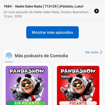
-
1684
Nadie Sabe Nada | T13x29 | ¡Pélatela, Luke!
En este episodio de Nadie Sabe Nada, Andreu Buenafuente y Berto Romero reflexionan sobre el final de la temporada, abordando temas que van desde la sexología y la percepción de la voz hasta curiosidades históricas. A través de un dinámico intercambio de preguntas del público, los presentadores debaten sobre la configuración del teclado QWERTY, la física en Star Wars y la higiene en los baños. El programa también incluye juegos como 'Birthdays', menciones a la labor de Payasos sin Fronteras y una charla sobre los cambios que acompañan al paso de la edad, cerrando con anécdotas sobre citas médicas y la desaparición del bidet.
13 jun. 2026
Mostrar más episodios
Ver todo
Más podcasts de Comedia