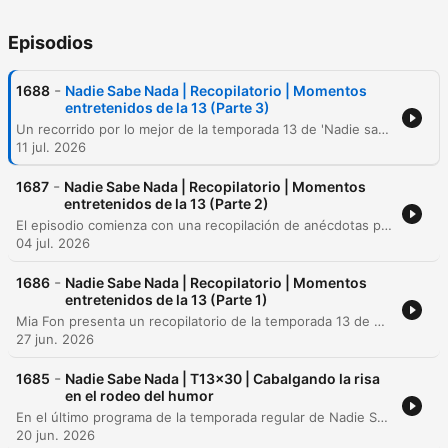
Episodios
-
1688
Nadie Sabe Nada | Recopilatorio | Momentos
entretenidos de la 13 (Parte 3)
Un recorrido por lo mejor de la temporada 13 de 'Nadie sabe nada', que incluye desde anécdotas sobre la construcción de la Villa Olímpica de Barcelona y fallos estructurales en edificios, hasta reflexiones cómicas sobre la rutina y experiencias en resonancias magnéticas. El episodio transita por juegos, curiosidades históricas sobre el tratado de Utrecht y debates absurdos sobre el uso de secadores de pelo, concluyendo con la despedida de los presentadores antes del descanso de verano.
11 jul. 2026
-
1687
Nadie Sabe Nada | Recopilatorio | Momentos
entretenidos de la 13 (Parte 2)
El episodio comienza con una recopilación de anécdotas personales sobre cumpleaños y diferencias de edad, incluyendo una parodia de una radio antigua de onda media (AM). Posteriormente, los presentadores improvisan canciones, comparten recuerdos de infancia y presentan a Silver Balloon Balsells en una sección de humor negro y tecnología adversa. El segmento final cuenta con la participación del invitado Silver, quien bromea sobre su supuesta responsabilidad en la incomodidad de los viajes en avión. El programa concluye con las actuaciones musicales de Alberto y Johnny Frenillo, caracterizadas por su caos y desconexión.
04 jul. 2026
-
1686
Nadie Sabe Nada | Recopilatorio | Momentos
entretenidos de la 13 (Parte 1)
Mia Fon presenta un recopilatorio de la temporada 13 de Nadie Sabe Nada, que incluye sketches sobre la tecnología de las tostadoras y un intento de contacto con el fallecido Doctor Polipo mediante una sesión de espiritismo. El episodio también aborda la distorsión temporal entre la grabación y la emisión, comparte la anécdota de un instalador de ventiladores que bebió vinagre para frenar el hipo y debate sobre las implicaciones de intercambiar cuerpos entre los presentadores.
27 jun. 2026
-
1685
Nadie Sabe Nada | T13x30 | Cabalgando la risa
en el rodeo del humor
En el último programa de la temporada regular de Nadie Sabe Nada, los presentadores estrenan un nuevo juego basado en inteligencia artificial llamado 'Words People' y reflexionan sobre la evolución de la croqueta. El episodio recorre diversas anécdotas personales, desde experiencias gastronómicas con el pie de cerdo hasta teorías sobre la inteligencia de los pulpos y disputas domésticas por la organización de bolígrafos. El programa continúa abordando preguntas de los oyentes sobre la calidad del café en Italia, la experiencia de viajar en avión y dilemas culinarios sobre el aliño de ensaladas. La emisión concluye con una despedida de temporada que incluye una improvisación musical cómica y un agradecimiento al equipo y a la audiencia.
20 jun. 2026