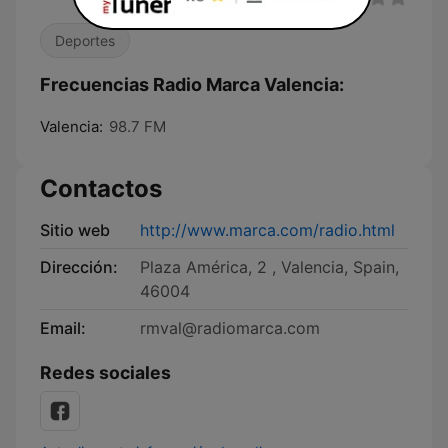
Deportes
Frecuencias Radio Marca Valencia:
Valencia:
98.7 FM
Contactos
Sitio web
http://www.marca.com/radio.html
Dirección:
Plaza América, 2 , Valencia, Spain,
46004
Email:
rmval@radiomarca.com
Redes sociales