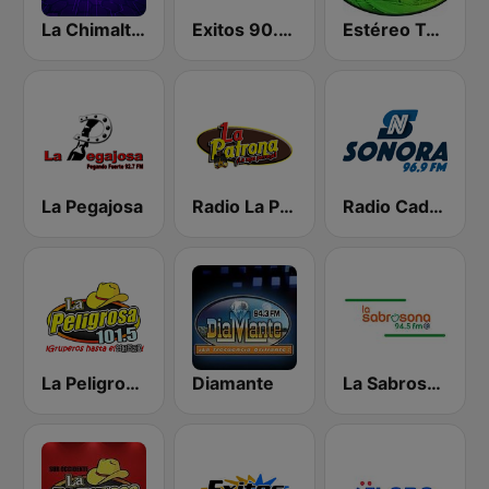
La Chimalteca Radio
Exitos 90.9 FM
Estéreo Tulán
La Pegajosa
Radio La Patrona
Radio Cadena Sonora
La Peligrosa Oriente
Diamante
La Sabrosona