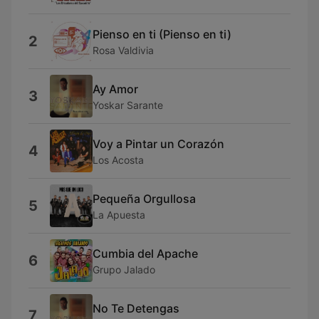
Pienso en ti (Pienso en ti)
2
Rosa Valdivia
Ay Amor
3
Yoskar Sarante
Voy a Pintar un Corazón
4
Los Acosta
Pequeña Orgullosa
5
La Apuesta
Cumbia del Apache
6
Grupo Jalado
No Te Detengas
7