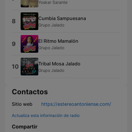
Yoskar Sarante
Cumbia Sampuesana
8
Grupo Jalado
El Ritmo Mamalón
9
Grupo Jalado
Tribal Mosa Jalado
10
Grupo Jalado
Contactos
Sitio web
https://estereoantoniense.com/
Actualiza esta información de radio
Compartir