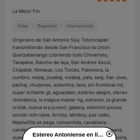
La Mejor Fm
Salsa
Reguetón
Internacional
Originario de San Antonio Sija, Totonicapan
transmitiendo desde San Francisco la Union
Quetzaltenango cubriendo todo Chivarreto,
Tacajalve, Rancho de teja, San Andres Xecul,
Chajabal, Nimasac, Los Tuices, Palomora, la
cumbre, nebaj, joyabaj, xolabaj, pala, xeaj, San Jose,
pachaj, chuijense, autentica, taca, sin fronteras hd,
super brillante gt, aguacatan, estéreo alegre, stereo
chimalteca, la mágica master hg, extremo, la grande
cristal, nueva era juvenil, galaxia, xetinimit picosa,
sonido ixim ulew, Arriola, latinboy, paz radio,
Masheñita se pega, consentida, candelaria
candente, activa 502, inter chiva, amistad paisana,
Estereo Antoniense en línea
suavecita raza, uniendo fronteras, fm inpacto divina,