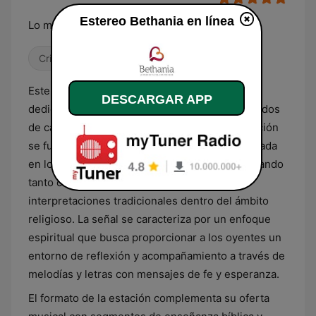
Estereo Bethania en línea
Lo mejor de tu vida, está por venir
Cristiana
Estereo Bethania es una emisora guatemalteca
DESCARGAR APP
dedicada íntegramente a la difusión de contenidos
de carácter cristiano evangélico. Su programación
se fundamenta en una selección musical centrada
en los géneros de alabanza y adoración, abarcando
tanto composiciones contemporáneas como
interpretaciones tradicionales dentro del ámbito
religioso. La señal se caracteriza por un enfoque
espiritual que busca proporcionar a los oyentes un
entorno de reflexión y acompañamiento a través de
melodías y letras con mensajes de fe y esperanza.
El formato de la estación complementa su oferta