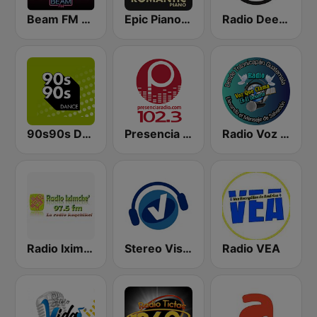
Beam FM - Adult Hits
Epic Piano - ROMANTIC PIANO
Radio Deejay
90s90s Dance
Presencia Radio
Radio Voz que Clama en el Desierto
Radio Iximche’
Stereo Visión Guatemala
Radio VEA