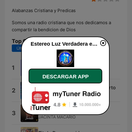
Alabanzas Cristiana y Predicas
Somos una radio cristiana que nos dedicamos a
compartir la bendicion de Dios
Top Canciones
Estereo Luz Verdadera en línea
Últimos 7 días
Últimos 30 días
Lena
1
Intérprete Desconocido
DESCARGAR APP
Una Voz Que Clama En El Desierto
2
Una Voz Que Clama En El Decierto
PROCUREMOS
3
JACINTA MACARIO