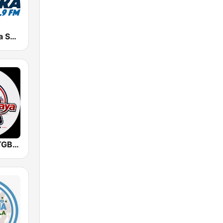
Radio Cadena Sonora
Radio Maya TGBA – 102.3 FM | Radio Cristiana en Vivo