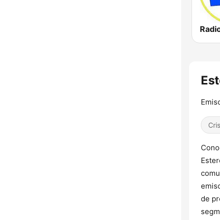
Radi
Est
Emiso
Cri
Conoc
Ester
comun
emiso
de pr
segme