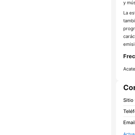
y mús
La es
tambi
progr
carác
emisi
Frec
Acat
Co
Sitio
Telé
Email
Actua