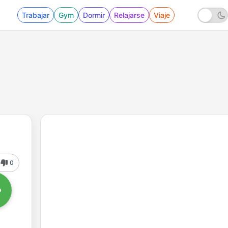
Trabajar
Gym
Dormir
Relajarse
Viaje
0