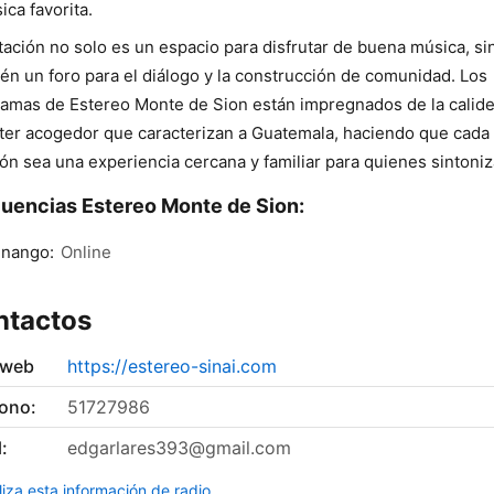
ica favorita.
tación no solo es un espacio para disfrutar de buena música, si
én un foro para el diálogo y la construcción de comunidad. Los
amas de Estereo Monte de Sion están impregnados de la calide
ter acogedor que caracterizan a Guatemala, haciendo que cada
ón sea una experiencia cercana y familiar para quienes sintoniz
uencias Estereo Monte de Sion:
enango:
Online
ntactos
 web
https://estereo-sinai.com
fono:
51727986
:
edgarlares393@gmail.com
liza esta información de radio