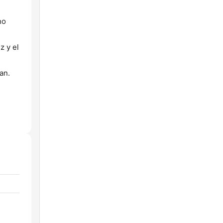
no
z y el
an.