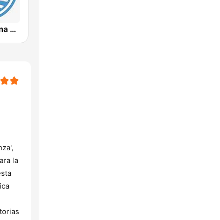
Radio Cristiana Guatemala
za',
ara la
esta
ica
torias