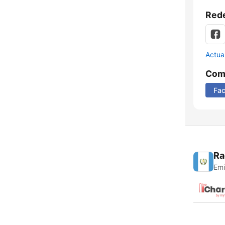
Rede
Actua
Comp
Fa
Ra
Emi