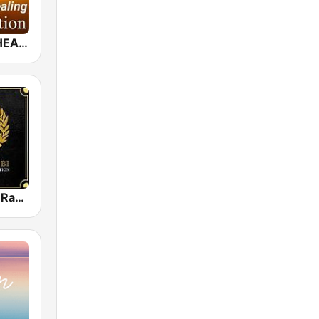
MUSIC FOR HEALING & RELAXATION
Ambi Nature Radio