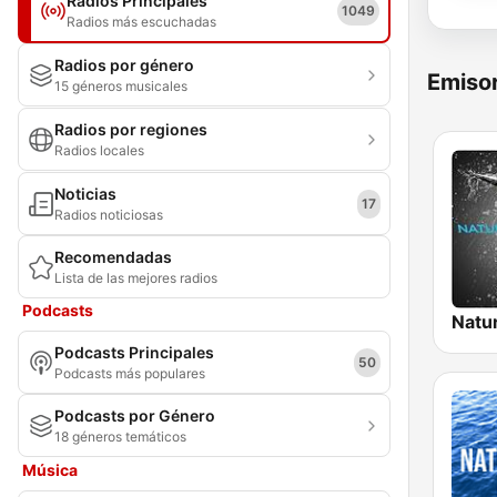
Radios Principales
1049
Radios más escuchadas
Radios por género
Emisor
15 géneros musicales
Radios por regiones
Radios locales
Noticias
17
Radios noticiosas
Recomendadas
Lista de las mejores radios
Podcasts
Podcasts Principales
50
Podcasts más populares
Podcasts por Género
18 géneros temáticos
Música