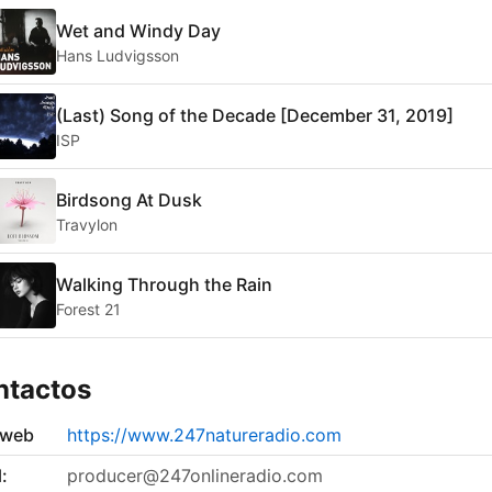
Wet and Windy Day
Hans Ludvigsson
(Last) Song of the Decade [December 31, 2019]
ISP
Birdsong At Dusk
Travylon
Walking Through the Rain
Forest 21
ntactos
 web
https://www.247natureradio.com
:
producer@247onlineradio.com