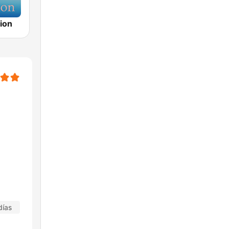
ion
días