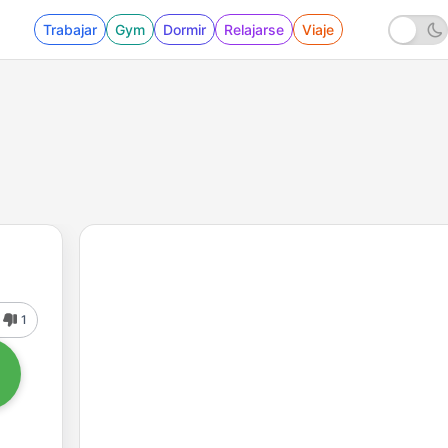
Trabajar
Gym
Dormir
Relajarse
Viaje
1