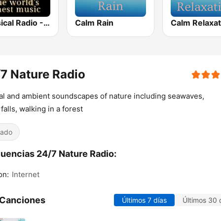
Classical Radio - Sleep Baby
Calm Rain
Calm Relaxat
7 Nature Radio
al and ambient soundscapes of nature including seawaves,
falls, walking in a forest
iado
uencias 24/7 Nature Radio:
on:
Internet
 Canciones
Últimos 7 días
Últimos 30 