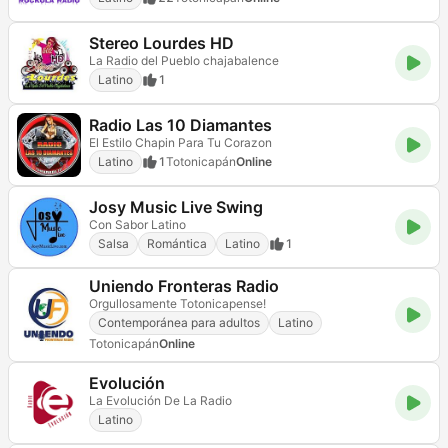
Stereo Lourdes HD
La Radio del Pueblo chajabalence
Latino
1
Radio Las 10 Diamantes
El Estilo Chapin Para Tu Corazon
Latino
1
Totonicapán
Online
Josy Music Live Swing
Con Sabor Latino
Salsa
Romántica
Latino
1
Uniendo Fronteras Radio
Orgullosamente Totonicapense!
Contemporánea para adultos
Latino
Totonicapán
Online
Evolución
La Evolución De La Radio
Latino