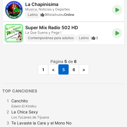
La Chapinisima
Musica, Noticias y Deportes
Latino
9
Retalhuleu
Online
Super Mix Radio 502 HD
La Que Suena y Pega !
Contemporánea para adultos
Latino
3
Página
5
de
6
1
<
5
6
>
TOP CANCIONES
1
Canchito
Edwin El Kimiko
2
La Chica Sexy
Los Tucanes de Tijuana
3
Te Lavaste la Cara y el Mono No