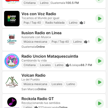
Cristiana
Latino
Guatemala
100.5 FM
Vos con Voz Radio
Tocamos el Mundo por igual
Pop / Top 40
Radio hablada
Latino
2
Ilusion Radio en Linea
Ilusionate con Musica
Música mexicana
Pop / Top 40
Latino
1
Guatemala
Online
Radio Uncion Mataquescuintla
Cambiando tu vida
Cristiana
Locales
Latino
6
Jalapa
88.7 FM
Volcan Radio
La del Pueblo
Música mexicana
Locales
Latino
San Marcos
Online
Rockola Radio GT
Revolucionando tus sentidos
Latino
22
Totonicapán
Online