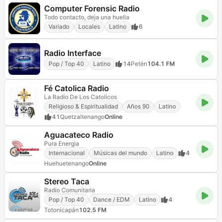
Computer Forensic Radio
Todo contacto, deja una huella
Variado
Locales
Latino
6
Radio Interface
Pop / Top 40
Latino
14
Petén
104.1 FM
Fé Catolica Radio
La Radio De Los Catolicos
Religioso & Espiritualidad
Años 90
Latino
41
Quetzaltenango
Online
Aguacateco Radio
Pura Energia
Internacional
Músicas del mundo
Latino
4
Huehuetenango
Online
Stereo Taca
Radio Comunitaria
Pop / Top 40
Dance / EDM
Latino
4
Totonicapán
102.5 FM