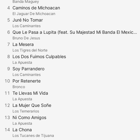
Banda Maguey
4
Caminos de Michoacan
El Jaguar De Michoacan
5
Juré No Tomar
Los Caminantes
6
Que Le Pasa a Lupita (feat. Su Majestad Mi Banda El Mexicano)
Bruno De Jesus
7
La Mesera
Los Tigres del Norte
8
Los Dos Fuimos Culpables
La Apuesta
9
Soy Parrandero
Los Caminantes
10
Por Retenerte
Bronco
11
Te Llevas Mi Vida
La Apuesta
12
La Mujer Que Soñe
Los Temerarios
13
Ni Como Amigos
La Apuesta
14
La Chona
Los Tucanes de Tijuana